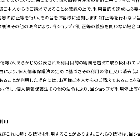
真実でないという理由によって、個人情報保護法の定めに基づきその内容
客様ご本人からのご請求であることを確認の上で、利用目的の達成に必要
内容の訂正等を行い、その旨をお客様に通知します（訂正等を行わない
報保護法その他の法令により、当ショップが訂正等の義務を負わない場合は
人情報が、あらかじめ公表された利用目的の範囲を超えて取り扱われて
由により、個人情報保護法の定めに基づきその利用の停止又は消去（以下
あることが判明した場合には、お客様ご本人からのご請求であることを
す。但し、個人情報保護法その他の法令により、当ショップが利用停止等
の利用
kie及びこれに類する技術を利用することがあります。これらの技術は、当