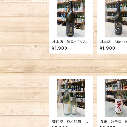
林本店 艶美〜ENVY~
林本店 Silent 
純米大吟醸無濾過生
y 純米大吟醸
¥1,980
¥1,980
原酒 720ml
過生原酒 720m
御代櫻 純米吟醸 Pr
春鹿 超辛口 
ologe 1800ml
原酒 720ml