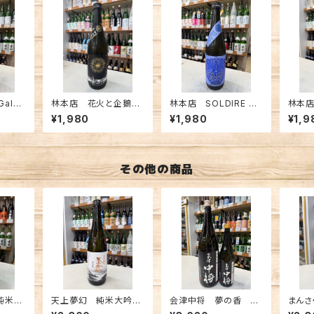
Galax
林本店 花火と企鵝
林本店 SOLDIRE BL
林本店
 無濾
（ペンギン）純米大吟醸
UE 純米大吟醸無濾
限無
¥1,980
¥1,980
¥1,9
l
無濾過生原酒 720ml
過生原酒 720ml
過生原
その他の商品
純米生
天上夢幻 純米大吟
会津中将 夢の香 純
まんさ
醸 生詰熟成 720ml
米吟醸 1800ml
ンドド