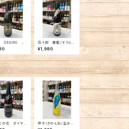
 DESIRE 寿
百十郎 蒼藍（そうら
 純米大吟醸無濾
ん）純米大吟醸 720m
80
¥1,980
酒 720ml
l
くの花 ダイヤモ
甲子（きのえね）生ゆず
ロップ 純米大吟
酒 720ml