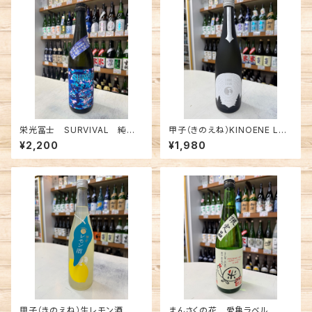
栄光冨士 SURVIVAL 純米
甲子（きのえね）KINOENE LO
大吟醸無濾過生原酒 720ml
DESTAR 純米吟醸 720ml
¥2,200
¥1,980
甲子（きのえね）生レモン酒 72
まんさくの花 愛亀ラベル 純