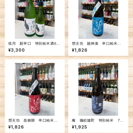
桂月 超辛口 特別純米酒60
想天坊 越神楽 辛口純米吟
夏の生酒 1800ml
醸瓶囲い 一回火入原酒 720
¥3,300
¥1,826
ml
想天坊 高嶺錦 辛口純米吟
庵 備前雄町 特別純米 72
醸 生原酒 720ml
0ml
¥1,826
¥1,925