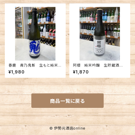
春鹿 青乃鬼斬 生もと純米超
阿櫻 純米吟醸 生貯蔵酒
辛口 生原酒 720ml
雄町 720ml
¥1,980
¥1,870
商品一覧に戻る
© 伊勢元酒店online