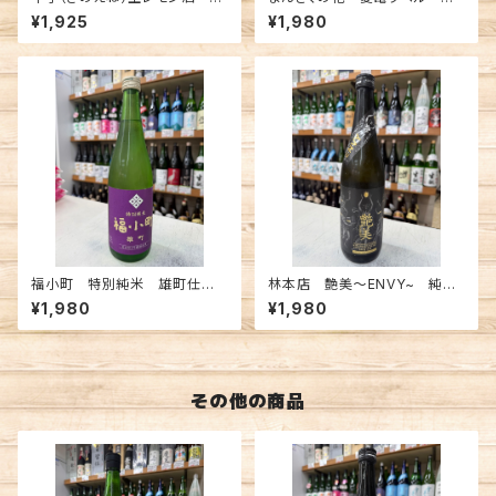
0ml
米吟醸 一度火入れ原酒 72
¥1,925
¥1,980
0ml
福小町 特別純米 雄町仕込
林本店 艶美〜ENVY~ 純米
み 720ml
大吟醸無濾過生原酒 720ml
¥1,980
¥1,980
その他の商品