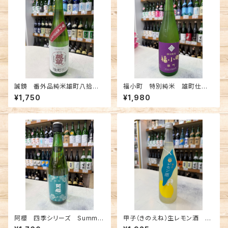
誠鏡 番外品純米雄町八拾生
福小町 特別純米 雄町仕込
原酒 720ml
み 720ml
¥1,750
¥1,980
阿櫻 四季シリーズ Summer
甲子（きのえね）生レモン酒 72
純米吟醸 720ml
0ml