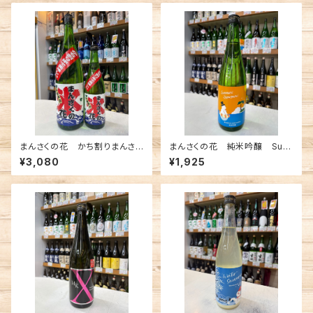
まんさくの花 かち割りまんさ
まんさくの花 純米吟醸 Sum
く 吟醸一度火入原酒 1800
mer Snowman 720ml
¥3,080
¥1,925
ml