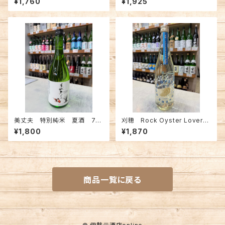
¥1,760
¥1,925
美丈夫 特別純米 夏酒 72
刈穂 Rock Oyster Lovers
0ml
純米酒 720ml
¥1,800
¥1,870
商品一覧に戻る