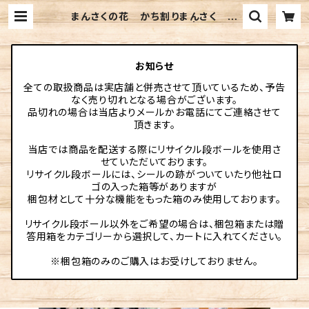
まんさくの花 かち割りまんさく 吟
醸一度火入原酒 720ml | 伊勢元酒
店online
お知らせ
全ての取扱商品は実店舗と併売させて頂いているため、予告
なく売り切れとなる場合がございます。
品切れの場合は当店よりメールかお電話にてご連絡させて
頂きます。
当店では商品を配送する際にリサイクル段ボールを使用さ
せていただいております。
リサイクル段ボールには、シールの跡がついていたり他社ロ
ゴの入った箱等がありますが
梱包材として十分な機能をもった箱のみ使用しております。
リサイクル段ボール以外をご希望の場合は、梱包箱または贈
答用箱をカテゴリーから選択して、カートに入れてください。
※梱包箱のみのご購入はお受けしておりません。