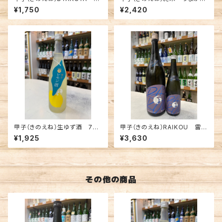
夜 720ml
磨き八割 1800ml
¥1,750
¥2,420
甲子（きのえね）生ゆず酒 720
甲子（きのえね）RAIKOU 雷
ml
光 1800ml
¥1,925
¥3,630
その他の商品