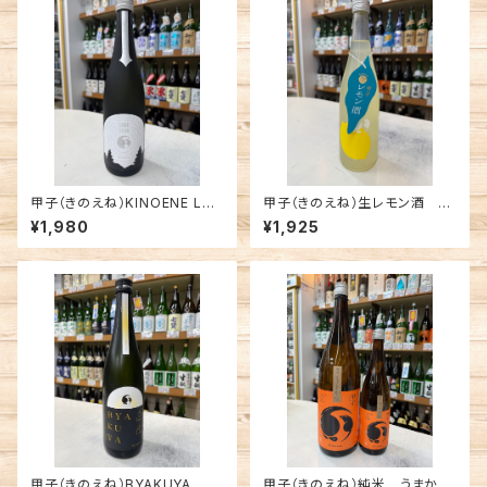
甲子（きのえね）KINOENE LO
甲子（きのえね）生レモン酒 72
DESTAR 純米吟醸 720ml
0ml
¥1,980
¥1,925
甲子（きのえね）BYAKUYA 白
甲子（きのえね）純米 うまから