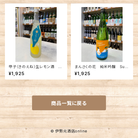
甲子（きのえね）生レモン酒 72
まんさくの花 純米吟醸 Sum
0ml
mer Snowman 720ml
¥1,925
¥1,925
商品一覧に戻る
© 伊勢元酒店online