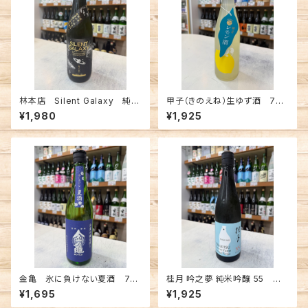
林本店 Silent Galaxy 純米
甲子（きのえね）生ゆず酒 720
大吟醸 無濾過生原酒 720m
ml
¥1,980
¥1,925
l
金亀 氷に負けない夏酒 720
桂月 吟之夢 純米吟醸 55 夏
ml
の生酒 720ml
¥1,695
¥1,925