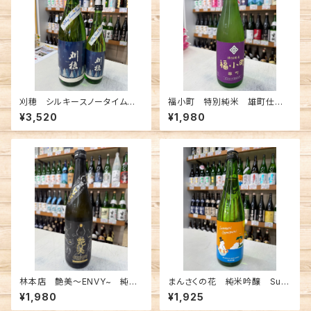
刈穂 シルキースノータイム
福小町 特別純米 雄町仕込
純米吟醸 1800ml
み 720ml
¥3,520
¥1,980
林本店 艶美〜ENVY~ 純米
まんさくの花 純米吟醸 Sum
大吟醸無濾過生原酒 720ml
mer Snowman 720ml
¥1,980
¥1,925