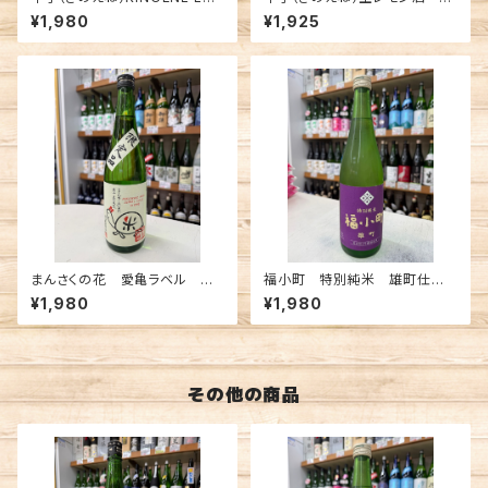
DESTAR 純米吟醸 720ml
0ml
¥1,980
¥1,925
まんさくの花 愛亀ラベル 純
福小町 特別純米 雄町仕込
米吟醸 一度火入れ原酒 72
み 720ml
¥1,980
¥1,980
0ml
その他の商品