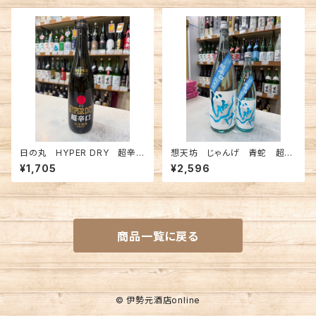
日の丸 HYPER DRY 超辛
想天坊 じゃんげ 青蛇 超純
口 特別純米一度火入原酒 7
米瓶囲い 1800ml
¥1,705
¥2,596
20ml
商品一覧に戻る
© 伊勢元酒店online