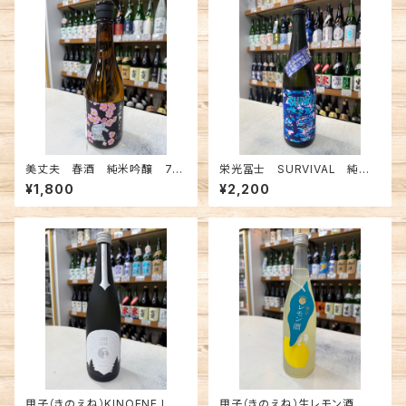
美丈夫 春酒 純米吟醸 72
栄光冨士 SURVIVAL 純米
0ml
大吟醸無濾過生原酒 720ml
¥1,800
¥2,200
甲子（きのえね）KINOENE LO
甲子（きのえね）生レモン酒 72