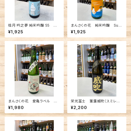
桂月 吟之夢 純米吟醸 55 夏
まんさくの花 純米吟醸 Sum
の生酒 720ml
mer Snowman 720ml
¥1,925
¥1,925
まんさくの花 愛亀ラベル 純
栄光冨士 菫露威吹（スミレツ
米吟醸 一度火入れ原酒 72
ユイブキ） 純米大吟醸 720
¥1,980
¥2,200
0ml
ml