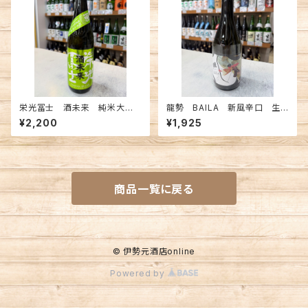
栄光冨士 酒未来 純米大吟
龍勢 BAILA 新風辛口 生も
醸無濾過生原酒 720ml
と特別純米 720ml
¥2,200
¥1,925
商品一覧に戻る
© 伊勢元酒店online
Powered by