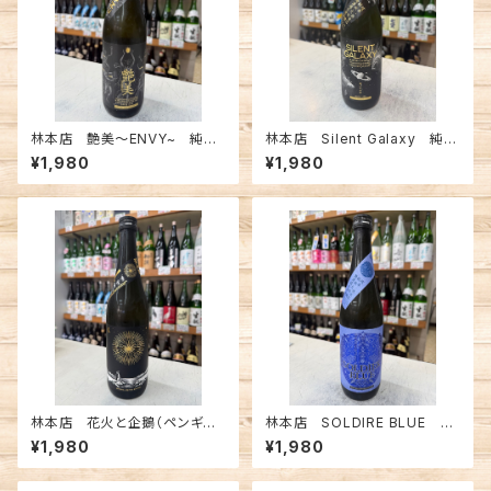
林本店 艶美〜ENVY~ 純米
林本店 Silent Galaxy 純米
大吟醸無濾過生原酒 720ml
大吟醸 無濾過生原酒 720m
¥1,980
¥1,980
l
林本店 花火と企鵝（ペンギン）
林本店 SOLDIRE BLUE 純
純米大吟醸無濾過生原酒 72
米大吟醸無濾過生原酒 720m
¥1,980
¥1,980
0ml
l