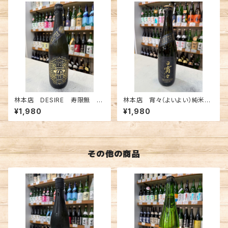
林本店 DESIRE 寿限無 純
林本店 宵々（よいよい）純米大
米大吟醸無濾過生原酒 720m
吟醸 無濾過生原酒 720ml
¥1,980
¥1,980
l
その他の商品