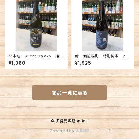
林本店 Silent Galaxy 純米
庵 備前雄町 特別純米 72
大吟醸 無濾過生原酒 720m
0ml
¥1,980
¥1,925
l
商品一覧に戻る
© 伊勢元酒店online
Powered by