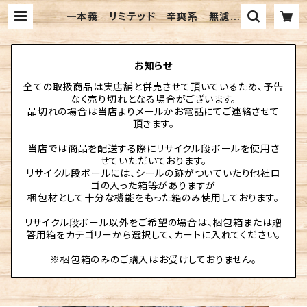
一本義 リミテッド 辛爽系 無濾過
生酒 純米吟醸 720ml | 伊勢元酒
店online
お知らせ
全ての取扱商品は実店舗と併売させて頂いているため、予告
なく売り切れとなる場合がございます。
品切れの場合は当店よりメールかお電話にてご連絡させて
頂きます。
当店では商品を配送する際にリサイクル段ボールを使用さ
せていただいております。
リサイクル段ボールには、シールの跡がついていたり他社ロ
ゴの入った箱等がありますが
梱包材として十分な機能をもった箱のみ使用しております。
リサイクル段ボール以外をご希望の場合は、梱包箱または贈
答用箱をカテゴリーから選択して、カートに入れてください。
※梱包箱のみのご購入はお受けしておりません。