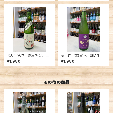
まんさくの花 愛亀ラベル 純
福小町 特別純米 雄町仕込
米吟醸 一度火入れ原酒 72
み 720ml
¥1,980
¥1,980
0ml
その他の商品