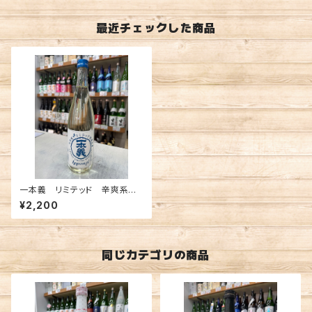
最近チェックした商品
一本義 リミテッド 辛爽系
無濾過生酒 純米吟醸 720m
¥2,200
l
同じカテゴリの商品