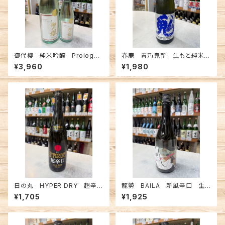
御代櫻 純米吟醸 Prologe
春鹿 青乃鬼斬 生もと純米超
1800ml
辛口 生原酒 720ml
¥3,960
¥1,980
日の丸 HYPER DRY 超辛
龍勢 BAILA 新風辛口 生も
口 特別純米一度火入原酒 7
と特別純米 720ml
¥1,705
¥1,925
20ml