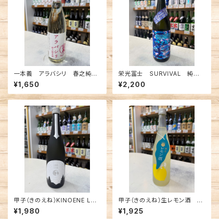
一本義 アラバシリ 春之純米
栄光冨士 SURVIVAL 純米
酒 720ml
大吟醸無濾過生原酒 720ml
¥1,650
¥2,200
甲子（きのえね）KINOENE LO
甲子（きのえね）生レモン酒 72
DESTAR 純米吟醸 720ml
0ml
¥1,980
¥1,925