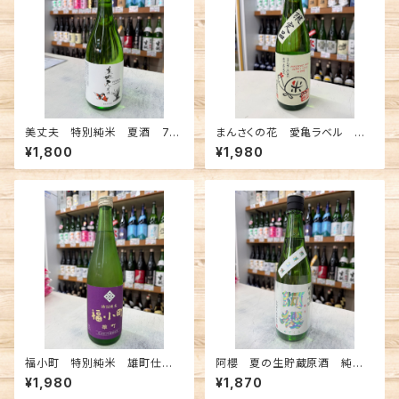
美丈夫 特別純米 夏酒 72
まんさくの花 愛亀ラベル 純
0ml
米吟醸 一度火入れ原酒 72
¥1,800
¥1,980
0ml
福小町 特別純米 雄町仕込
阿櫻 夏の生貯蔵原酒 純米
み 720ml
吟醸 720ml
¥1,980
¥1,870