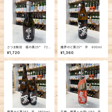
さつま無双 極の黒25° 720
魔界のど黒25° 芋 900ml
ml
¥1,720
¥1,360
魔界のど黒25° 芋 1800ml
玉茜 魔界への誘い25° 芋