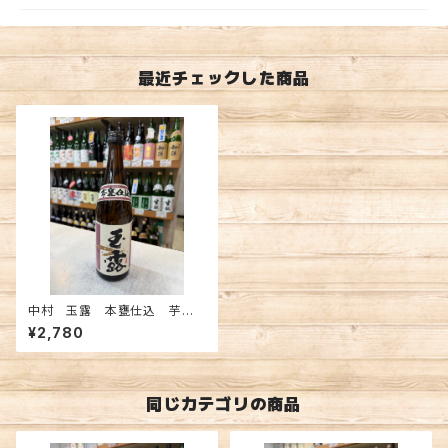
最近チェックした商品
中村 玉露 本甕仕込 芋 1
800ml
¥2,780
同じカテゴリの商品