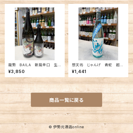
龍勢 BAILA 新風辛口 生も
想天坊 じゃんげ 青蛇 超純
と特別純米 1800ml
米瓶囲い 720ml
¥3,850
¥1,441
商品一覧に戻る
© 伊勢元酒店online