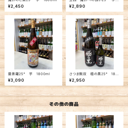
1800ml
¥2,450
¥2,890
曼荼羅25° 芋 1800ml
さつま無双 極の黒25° 180
0ml
¥3,090
¥2,950
その他の商品