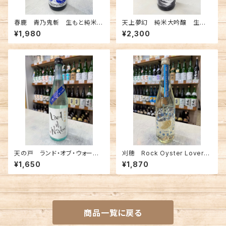
春鹿 青乃鬼斬 生もと純米超
天上夢幻 純米大吟醸 生詰
辛口 生原酒 720ml
熟成 720ml
¥1,980
¥2,300
天の戸 ランド・オブ・ウォータ
刈穂 Rock Oyster Lovers
ー 純米吟醸生酒 720ml
純米酒 720ml
¥1,650
¥1,870
商品一覧に戻る