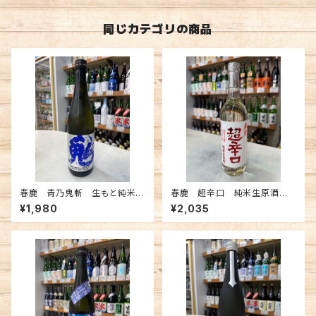
同じカテゴリの商品
春鹿 青乃鬼斬 生もと純米超
春鹿 超辛口 純米生原酒 7
辛口 生原酒 720ml
20ml
¥1,980
¥2,035