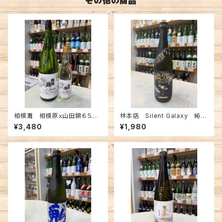
その他の商品
相模灘 相模原ｘ山田錦６５
林本店 Silent Galaxy 純米
火入 純米酒 1800ml
大吟醸 無濾過生原酒 720m
¥3,480
¥1,980
l