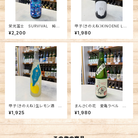
栄光冨士 SURVIVAL 純米
甲子（きのえね）KINOENE LO
大吟醸無濾過生原酒 720ml
DESTAR 純米吟醸 720ml
¥2,200
¥1,980
甲子（きのえね）生レモン酒 72
まんさくの花 愛亀ラベル 純
0ml
米吟醸 一度火入れ原酒 72
¥1,925
¥1,980
0ml