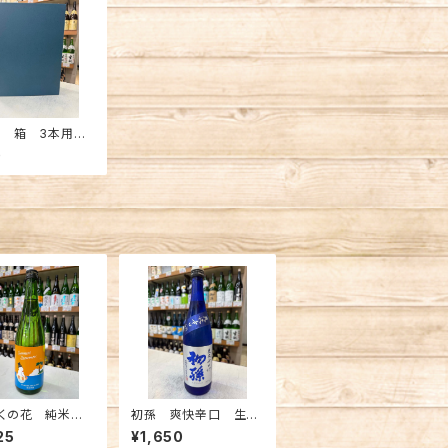
用 箱 3本用
l
0
くの花 純米吟
初孫 爽快辛口 生も
ummer Snowm
と純米吟醸生詰 720
25
¥1,650
20ml
ml