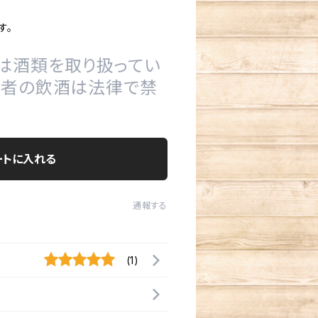
す。
は酒類を取り扱ってい
の者の飲酒は法律で禁
ートに入れる
通報する
(1)