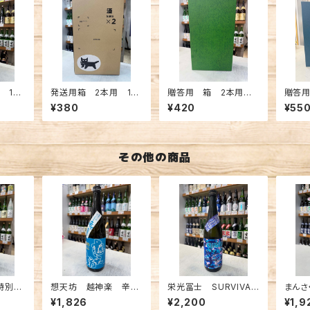
 180
発送用箱 2本用 18
贈答用 箱 2本用 7
贈答
00ml
20ml
720m
¥380
¥420
¥55
その他の商品
特別純
想天坊 越神楽 辛口
栄光冨士 SURVIVAL
まんさ
酒 1
純米吟醸瓶囲い 一回
純米大吟醸無濾過生
醸 S
¥1,826
¥2,200
¥1,9
火入原酒 720ml
原酒 720ml
an 7