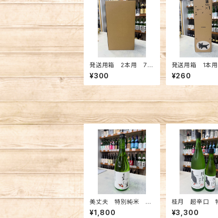
発送用箱 2本用 72
発送用箱 1本用
0ml
0ml
¥300
¥260
美丈夫 特別純米 夏
桂月 超辛口 
酒 720ml
米酒60 夏の生
¥1,800
¥3,300
800ml